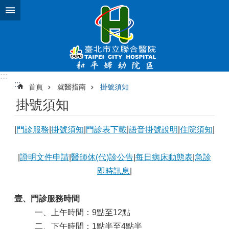
跳到主要內容區塊
:::
:::
首頁
就醫指南
掛號須知
掛號須知
|
門診服務
|
掛號須知
|
門診表下載
|
語音掛號說明
|
住院須知
|
|
證明文件申請
|
醫師休(代)診公告
|
每日病床動態表
|
急診
即時訊息
|
壹、門診服務時間
一、上午時間：9點至12點
二、下午時間：1點半至4點半