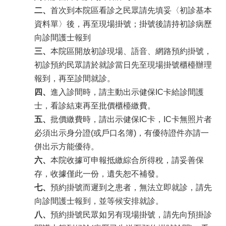
二、
首次到本院區看診之民眾請先填妥〈初診基本
資料單〉後，再至現場掛號；掛號後請持初診病歷
向診間護士報到
三、
本院區開放初診現場、語音、網路預約掛號，
初診預約民眾請於就診當日先至現場掛號櫃檯辦理
報到，再至診間就診。
四、
進入診間時，請主動出示健保IC卡給診間護
士，看診結束再至批價櫃檯繳費。
五、
批價繳費時，請出示健保IC卡，IC卡無照片者
必須出示身分證(或戶口名簿)，有優待證件亦請一
併出示方能優待。
六、
本院收據可申報抵繳綜合所得稅，請妥善保
存，收據僅此一份，遺失恕不補發
。
七、
預約掛號而遲到之患者，無法立即就診，請先
向診間護士報到，並等候安排就診
。
八、
預約掛號民眾如另有現場掛號，請先向預掛診