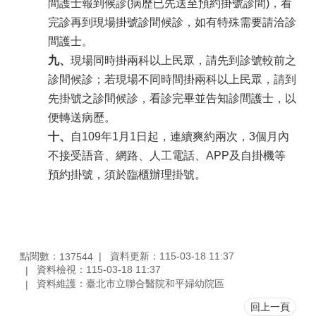
間護士報到候診(病歷已先送至預約掛號診間)，看
完診再到現場掛號診間候診，如有特殊需要請洽診
間護士
。
九、
現場同時掛兩科以上民眾，請先到診號較前之
診間候診；若現場不同時間掛兩科以上民眾，請到
先掛號之診間候診，看診完畢並告知診間護士，以
便轉送病歷
。
十、
自109年1月1日起，連續爽約兩次，3個月內
不接受語音、網路、人工電話、APP及自掛機等
預約掛號，須於臨櫃辦理掛號。
點閱數：
資料更新：115-03-18 11:37
137544
資料檢視：115-03-18 11:37
資料維護：臺北市立聯合醫院和平婦幼院區
回上一頁