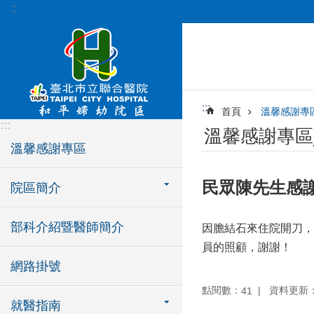
:::
跳到主要內容區塊
:::
首頁
溫馨感謝專
:::
溫馨感謝專區
溫馨感謝專區
民眾陳先生感
院區簡介
部科介紹暨醫師簡介
因膽結石來住院開刀，
員的照顧，謝謝！
網路掛號
點閱數：
資料更新：11
41
就醫指南