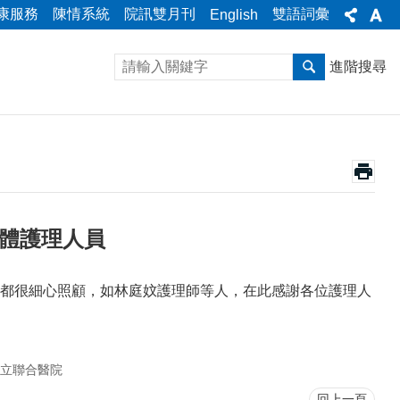
康服務
陳情系統
院訊雙月刊
雙語詞彙
English
進階搜尋
全體護理人員
都很細心照顧，如林庭妏護理師等人，在此感謝各位護理人
立聯合醫院
回上一頁