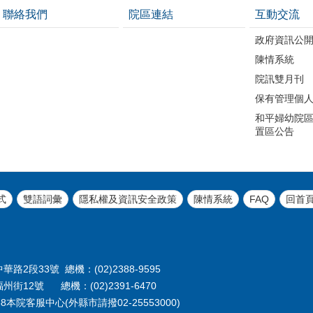
聯絡我們
院區連結
互動交流
政府資訊公
陳情系統
院訊雙月刊
保有管理個
和平婦幼院區
置區公告
式
雙語詞彙
隱私權及資訊安全政策
陳情系統
FAQ
回首
路2段33號 總機：(02)2388-9595
州街12號 總機：(02)2391-6470
本院客服中心(外縣市請撥02-25553000)