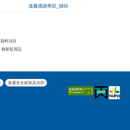
溫馨感謝專區_婦幼
開
人資料項目
 錄影監視設
頁
資通安全政策及目的