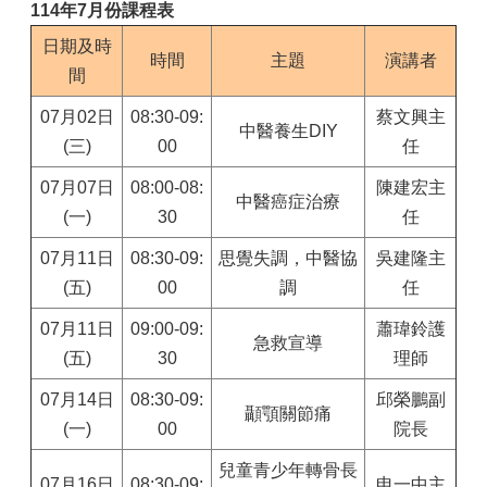
114年7月份課程表
日期及時
時間
主題
演講者
間
07月02日
08:30-09:
蔡文興主
中醫養生DIY
(三)
00
任
07月07日
08:00-08:
陳建宏主
中醫癌症治療
(一)
30
任
07月11日
08:30-09:
思覺失調，中醫協
吳建隆主
(五)
00
調
任
07月11日
09:00-09:
蕭瑋鈴護
急救宣導
(五)
30
理師
07月14日
08:30-09:
邱榮鵬副
顳顎關節痛
(一)
00
院長
兒童青少年轉骨長
07月16日
08:30-09:
申一中主