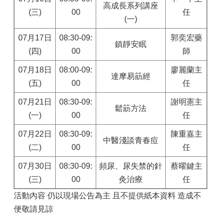
高成長系列講座
(三)
00
任
(一)
07月17日
08:30-09:
郭奕宏藥
鎮靜安眠
(四)
00
師
07月18日
08:00-09:
廖麗蘭主
達摩易筯經
(五)
00
任
07月21日
08:30-09:
謝明憲主
鬆筯方法
(一)
00
任
07月22日
08:30-09:
陳重嘉主
中醫淺談青春痘
(二)
00
任
07月30日
08:30-09:
頻尿、尿失禁的針
蔡曜鍵主
(三)
00
灸治療
任
活動內容 仍以現場公告為主 且不提供紙本資料 造成不
便敬請見諒