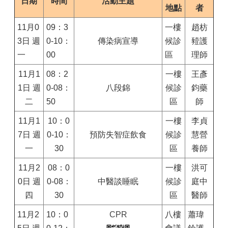
日期
時間
活動主題
地點
者
11月0
09：3
一樓
趙枋
3日 週
0-10：
傳染病宣導
候診
豷護
一
00
區
理師
11月1
08：2
一樓
王彥
1日 週
0-08：
八段錦
候診
鈞藥
二
50
區
師
11月1
10：0
一樓
李貞
7日 週
0-10：
預防失智症飲食
候診
慧營
一
30
區
養師
11月2
08：0
一樓
洪可
0日 週
0-08：
中醫談睡眠
候診
庭中
四
30
區
醫師
11
月2
10：0
CPR
八樓
蕭瑋