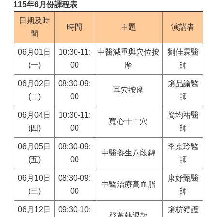
115年6月份課程表
日期及時
時間
主題
演講者
間
06月01日
10:30-11:
中醫減重與穴位按
劉佳霖醫
(一)
00
摩
師
06月02日
08:30-09:
趙品諭醫
耳穴按摩
(二)
00
師
06月04日
10:30-11:
簡均祐醫
寬心十二穴
(四)
00
師
06月05日
08:30-09:
李京玲醫
中醫養生八段錦
(五)
00
師
06月10日
08:30-09:
康妤甄醫
中醫治療高血脂
(三)
00
師
06月12日
09:30-10:
趙枋豷護
登革熱退散