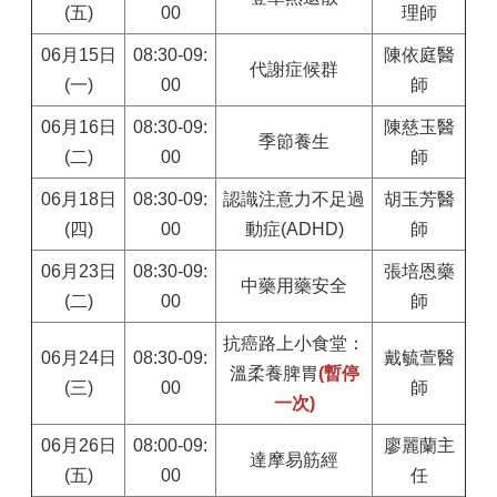
(五)
00
理師
06月15日
08:30-09:
陳依庭醫
代謝症候群
(一)
00
師
06月16日
08:30-09:
陳慈玉醫
季節養生
(二)
00
師
06月18日
08:30-09:
認識注意力不足過
胡玉芳醫
(四)
00
動症(ADHD)
師
06月23日
08:30-09:
張培恩藥
中藥用藥安全
(二)
00
師
抗癌路上小食堂：
06月24日
08:30-09:
戴毓萱醫
溫柔養脾胃
(暫停
(三)
00
師
一次)
06月26日
08:00-09:
廖麗蘭主
達摩易筋經
(五)
00
任