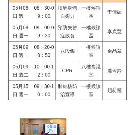
05月08
08：30-0
喚醒身體
一樓候診
李佳紘
日 週一
9：00
自癒力
區
05月08
09：00-0
預防失智
一樓候診
李貞慧
日 週一
9：30
症飲食
區
05月09
08：20-0
一樓候診
八段錦
余品葳
日 週二
8：50
區
05月09
10：00-1
八樓會議
CPR
蕭瑋鈴
日 週二
2：00
室
05月15
09：30-1
肺結核防
一樓候診
趙枋豷
日 週一
0：00
治宣導
區