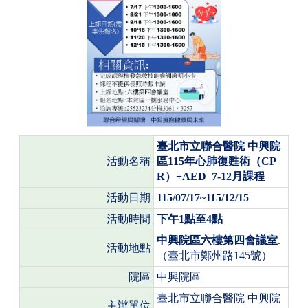
臺北市立聯合醫院
中興院
活動名稱
區
115
年心肺復甦術（
CP
R
）
+AED 7-12
月課程
活動日期
115/07/17~115/12/15
活動時間
下午
1
點至
4
點
中興院區六樓第四會議室
.
活動地點
（臺北市鄭州路
145
號）
院區
中興院區
臺北市立聯合醫院
中興院
主辦單位