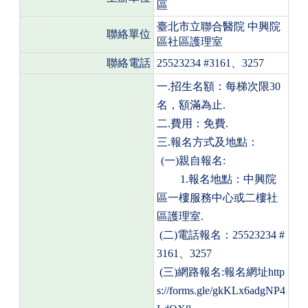
區
臺北市立聯合醫院
中興院
聯絡單位
區社區護理室
聯絡電話
25523234 #3161
、
3257
一
.
招生名額：每梯次限
30
名，額滿為止
.
二
.
費用：免費
.
三
.
報名方式及地點：
(
一
)
親自報名
:
1.
報名地點：中興院
區一樓服務中心或二樓社
區護理室
.
(
二
)
電話報名：
25523234 #
3161
、
3257
(
三
)
網路報名
:
報名網址
http
s://forms.gle/gkKLx6adgNP4