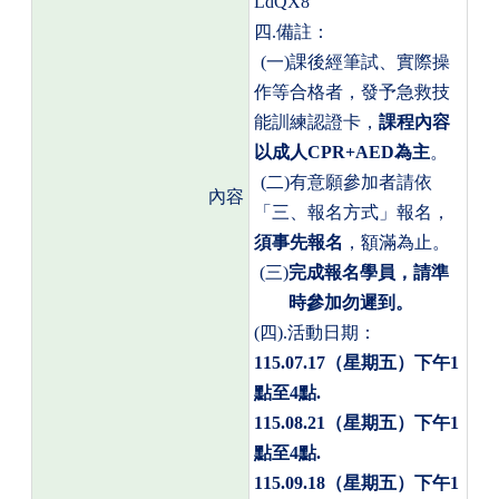
LdQX8
四
.
備註：
(
一
)
課後經筆試、實際操
作等合格者，發予急救技
能訓練認證卡，
課程內容
以成人
CPR+AED
為主
。
(
二
)
有意願參加者請依
內容
「
三、
報名方式」報名，
須事先報名
，額滿為止。
(
三
)
完成報名學員，請準
時參加勿遲到。
(
四
).
活動日期：
115.07.17
（星期五）下午
1
點至
4
點
.
115.08.21
（星期五）下午
1
點至
4
點
.
115.09.18
（星期五）下午
1