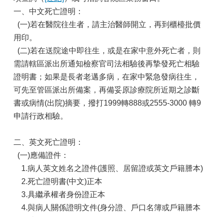
一、中文死亡證明：
(一)若在醫院往生者，請主治醫師開立，再到櫃檯批價
用印。
(二)若在送院途中即往生，或是在家中意外死亡者，則
需請轄區派出所通知檢察官司法相驗後再摯發死亡相驗
證明書；如果是長者老邁多病，在家中緊急發病往生，
可先至管區派出所備案，再備妥原診療院所近期之診斷
書或病情(出院)摘要，撥打1999轉888或2555-3000 轉9
申請行政相驗。
二、英文死亡證明：
(一)應備證件：
1.病人英文姓名之證件(護照、居留證或英文戶籍謄本)
2.死亡證明書(中文)正本
3.具繼承權者身份證正本
4.與病人關係證明文件(身分證、戶口名簿或戶籍謄本