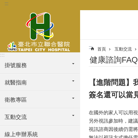
:::
跳到主要內容區塊
:::
首頁
互動交流
:::
健康諮詢FAQ
掛號服務
【進階問題】
就醫指南
簽名還可以當
衛教專區
在國外的家人可以用視
互動交流
另外視訊參加時，建議
視訊諮商因後續仍需將
線上申辦系統
無法以視訊方式擔任需