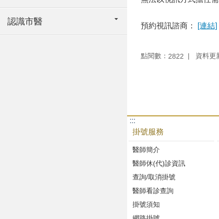
認識市醫
預約視訊諮商：
[連結]
點閱數：
資料更新：
2822
:::
掛號服務
醫師簡介
醫師休(代)診資訊
查詢/取消掛號
醫師看診查詢
掛號須知
網路掛號