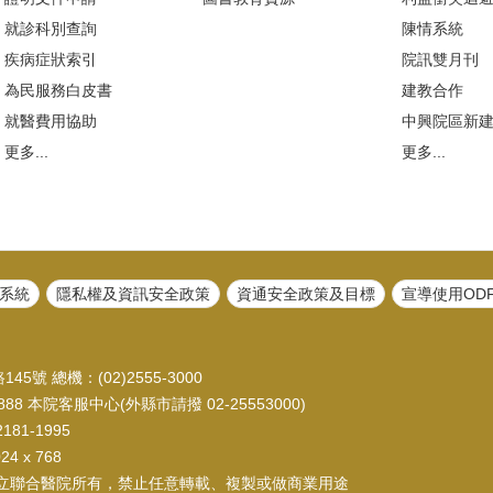
就診科別查詢
陳情系統
疾病症狀索引
院訊雙月刊
為民服務白皮書
建教合作
就醫費用協助
中興院區新
更多...
更多...
系統
隱私權及資訊安全政策
資通安全政策及目標
宣導使用OD
45號 總機：(02)2555-3000
88 本院客服中心(外縣市請撥 02-25553000)
81-1995
 x 768
立聯合醫院所有，禁止任意轉載、複製或做商業用途