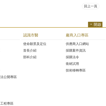
回上一頁
開啟
認識市醫
廠商入口專區
開
使命願景及定位
供應商入口網站
區
首長介紹
採購案件資訊
部科介紹
採購法令
衛材試用
Q
技術移轉專區
避法公開專區
建工程專區