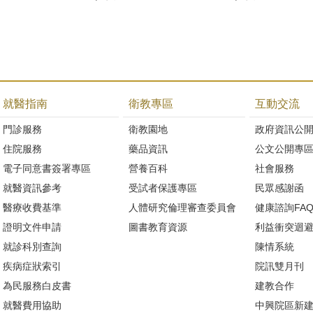
就醫指南
衛教專區
互動交流
門診服務
衛教園地
政府資訊公
住院服務
藥品資訊
公文公開專
電子同意書簽署專區
營養百科
社會服務
就醫資訊參考
受試者保護專區
民眾感謝函
醫療收費基準
人體研究倫理審查委員會
健康諮詢FA
證明文件申請
圖書教育資源
利益衝突迴
就診科別查詢
陳情系統
疾病症狀索引
院訊雙月刊
為民服務白皮書
建教合作
就醫費用協助
中興院區新