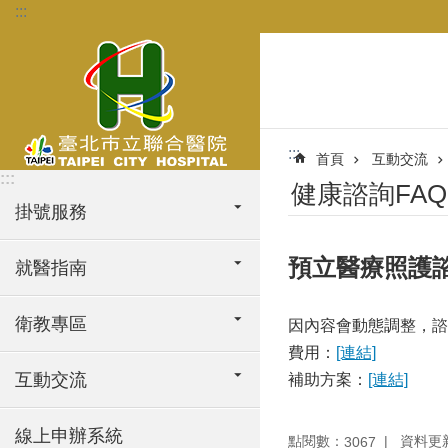
:::
跳到主要內容區塊
:::
首頁
互動交流
:::
健康諮詢FAQ
掛號服務
預立醫療照護
就醫指南
衛教專區
因內容會動態調整，諮
費用：
[連結]
互動交流
補助方案：
[連結]
線上申辦系統
點閱數：
資料更新：
3067