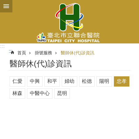
跳到主要內容區塊
:::
:::
首頁
掛號服務
醫師休(代)診資訊
醫師休(代)診資訊
仁愛
中興
和平
婦幼
松德
陽明
忠孝
林森
中醫中心
昆明