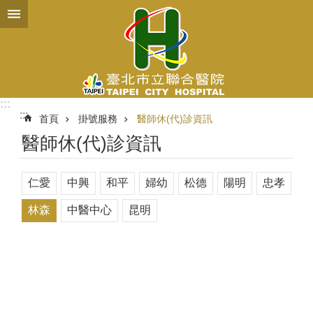
跳到主要內容區塊
:::
:::
首頁
掛號服務
醫師休(代)診資訊
醫師休(代)診資訊
仁愛
中興
和平
婦幼
松德
陽明
忠孝
林森
中醫中心
昆明