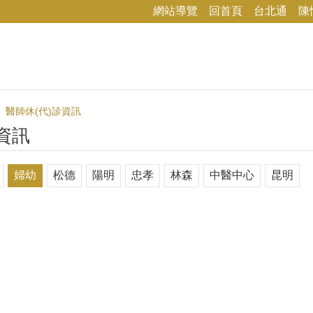
網站導覽
回首頁
台北通
陳
醫師休(代)診資訊
資訊
婦幼
松德
陽明
忠孝
林森
中醫中心
昆明