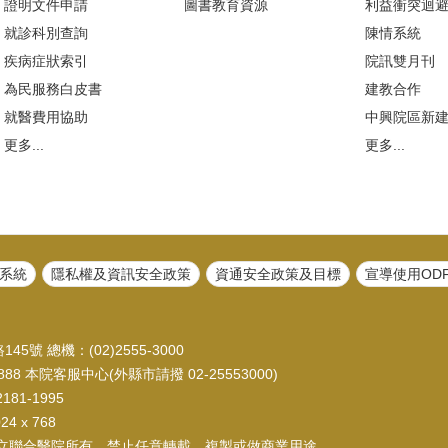
證明文件申請
圖書教育資源
利益衝突迴
就診科別查詢
陳情系統
疾病症狀索引
院訊雙月刊
為民服務白皮書
建教合作
就醫費用協助
中興院區新
更多...
更多...
系統
隱私權及資訊安全政策
資通安全政策及目標
宣導使用OD
45號 總機：(02)2555-3000
88 本院客服中心(外縣市請撥 02-25553000)
81-1995
 x 768
立聯合醫院所有，禁止任意轉載、複製或做商業用途