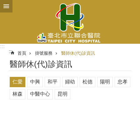
跳到主要內容區塊
:::
:::
首頁
掛號服務
醫師休(代)診資訊
醫師休(代)診資訊
仁愛
中興
和平
婦幼
松德
陽明
忠孝
林森
中醫中心
昆明