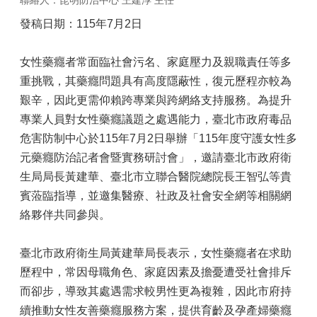
聯絡人：昆明防治中心 王建淳 主任
發稿日期：115年7月2日
女性藥癮者常面臨社會污名、家庭壓力及親職責任等多
重挑戰，其藥癮問題具有高度隱蔽性，復元歷程亦較為
艱辛，因此更需仰賴跨專業與跨網絡支持服務。為提升
專業人員對女性藥癮議題之處遇能力，臺北市政府毒品
危害防制中心於115年7月2日舉辦「115年度守護女性多
元藥癮防治記者會暨實務研討會」，邀請臺北市政府衛
生局局長黃建華、臺北市立聯合醫院總院長王智弘等貴
賓蒞臨指導，並邀集醫療、社政及社會安全網等相關網
絡夥伴共同參與。
臺北市政府衛生局黃建華局長表示，女性藥癮者在求助
歷程中，常因母職角色、家庭因素及擔憂遭受社會排斥
而卻步，導致其處遇需求較男性更為複雜，因此市府持
續推動女性友善藥癮服務方案，提供育齡及孕產婦藥癮