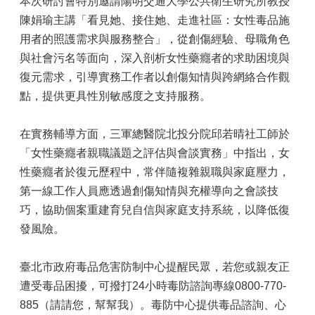
本次研討會特別邀請陽明交通大學公共衛生研究所教授
陳娟瑜主講「看見她、接住她、走進社區：女性毒品施
用者的照護需求與服務整合」，從創傷經驗、母職角色
與社會污名等面向，深入剖析女性藥癮者的求助困境與
復元需求，引導實務工作者以創傷知情與跨網絡合作觀
點，提供更具性別敏感度之支持服務。
在實務輔導方面，三軍總醫院北投分院邱若晴社工師於
「女性藥癮者親職議題之評估與會談實務」中指出，女
性藥癮者於復元歷程中，常伴隨複雜親職與家庭壓力，
第一線工作人員應透過創傷知情與充權導向之會談技
巧，協助個案重建育兒自信與家庭支持系統，以降低復
發風險。
臺北市政府毒品危害防制中心提醒民眾，若您或親友正
遭受毒品困擾，可撥打24小時毒防諮詢專線0800-770-
885（請請您，幫幫我）。毒防中心提供毒品諮詢、心