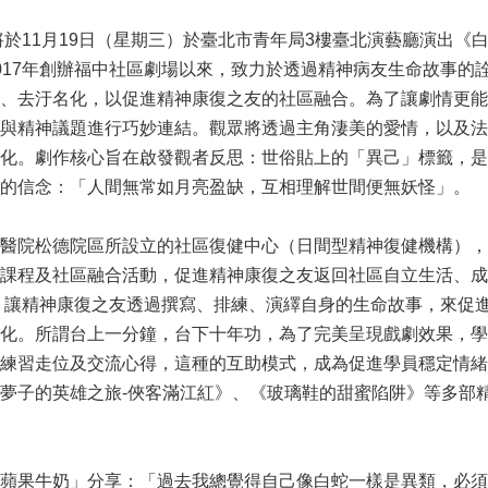
場將於11月19日（星期三）於臺北市青年局3樓臺北演藝廳演出
017年創辦福中社區劇場以來，致力於透過精神病友生命故事的
、去汙名化，以促進精神康復之友的社區融合。為了讓劇情更能
與精神議題進行巧妙連結。觀眾將透過主角淒美的愛情，以及法
化。劇作核心旨在啟發觀者反思：世俗貼上的「異己」標籤，是
的信念：「人間無常如月亮盈缺，互相理解世間便無妖怪」。
醫院松德院區所設立的社區復健中心（日間型精神復健機構），
課程及社區融合活動，促進精神康復之友返回社區自立生活、成
立，讓精神康復之友透過撰寫、排練、演繹自身的生命故事，來促
化。所謂台上一分鐘，台下十年功，為了完美呈現戲劇效果，學
練習走位及交流心得，這種的互助模式，成為促進學員穩定情緒
夢子的英雄之旅-俠客滿江紅》、《玻璃鞋的甜蜜陷阱》等多部
蘋果牛奶」分享：「過去我總覺得自己像白蛇一樣是異類，必須