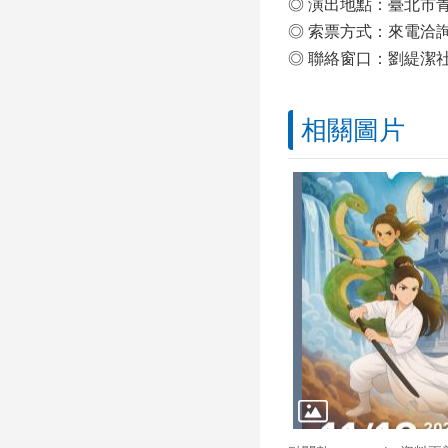
◎ 演出地點：臺北市
◎ 索票方式：來電洽詢（
◎ 聯絡窗口：劉緹潔
相關圖片