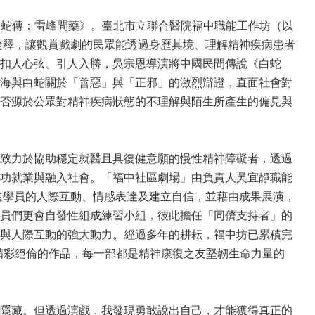
《白蛇傳：雷峰問藥》。臺北市立聯合醫院福中職能工作坊（以
詮釋，讓觀賞戲劇的民眾能透過身歷其境、理解精神疾病患者
扣人心弦、引人入勝，吳宗恩導演將中國民間傳說《白蛇
海與白蛇關於「善惡」與「正邪」的激烈辯證，直面社會對
否源於公眾對精神疾病狀態的不理解與陌生所產生的偏見與
致力於協助穩定就醫且具復健意願的慢性精神障礙者，透過
功就業與融入社會。「福中社區劇場」由負責人吳宜靜職能
進學員的人際互動、情感表達及建立自信，並藉由成果展演，
員們更會自發性組成練習小組，彼此擔任「同儕支持者」的
與人際互動的強大動力。經過多年的耕耘，福中坊已累積完
精彩絕倫的作品，每一部都是精神康復之友堅韌生命力量的
隱藏。但透過演戲，我發現勇敢說出自己，才能獲得真正的