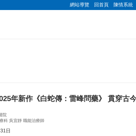
網站導覽
回首頁
陳情系統
025年新作《白蛇傳：雷峰問藥》 貫穿古
醫院
療科 吳宜靜 職能治療師
31日