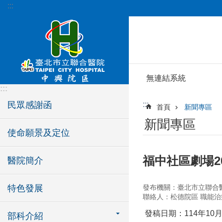
:::
跳到主要內容區塊
無連結系統
:::
民眾感謝函
:::
首頁
新聞專區
新聞專區
使命願景及定位
福中社區劇場2
醫院簡介
特色發展
發布機關：臺北市立聯合
聯絡人：松德院區 職能治
發稿日期：114年10月
部科介紹