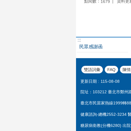
點閱數：
資料更新：
1679
:::
民眾感謝函
雙語詞彙
FAQ
陳情
更新日期
115-08-08
院址：103212 臺北市鄭州路1
臺北市民當家熱線1999轉888
健康諮詢-總機2552-3234 
糖尿病衛教(分機6280) 出院