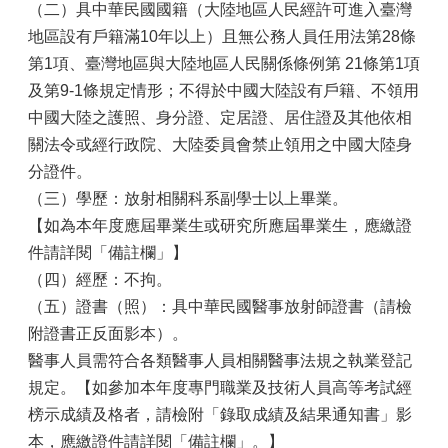
（二）具中華民國國籍（大陸地區人民經許可進入臺灣
地區設有戶籍滿10年以上）且無公務人員任用法第28條
第1項、臺灣地區與大陸地區人民關係條例第 21條第1項
及第9-1條規定情形；不得於中國大陸設有戶籍、不領用
中國大陸之護照、身分證、定居證、居住證及其他依相
關法令或經行政院、大陸委員會禁止領用之中國大陸身
分證件。
（三）學歷：放射相關科系副學士以上畢業。
【如為本年度應屆畢業生或研究所應屆畢業生，應繳證
件請詳閱「備註欄」】
（四）經歷：不拘。
（五）證書（照）：具中華民國醫事放射師證書（請檢
附證書正反面影本）。
醫事人員需符合各類醫事人員相關醫事法規之執業登記
規定。【如參加本年度專門職業及技術人員高等考試經
榜示成績及格者，請檢附「錄取成績及結果通知書」影
本，應繳證件請詳閱「備註欄」。】