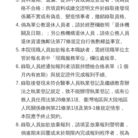
格不合格；所填資料或繳交證明文件於錄取後發現
係屬不實或有偽造、變造情事者，撤銷錄取資格。
倘為軍公教退休人員者，請於經歷欄敘明「退休機
關及日期」；另公務機構退休人員，請依公務人員
退休資遣撫卹法第77條規定自行衡酌權益事宜。
本院現職人員如欲報名本職缺者，需經現職單位主
管於報名表中「現職服務單位」欄位處核章。
錄取人員經通知報到者須親持體檢合格表單（1 個
月內有效期）與規定證件完成報到手續。
錄取後發現未符合醫事人員執業登記及繼續教育辦
法之執業登記規定，致不能辦理執業登記，或有公
務人員任用法第28條第1項、臺灣地區與大陸地區
人民關係條例第21條第1項及第9-1條規定情形，
本院應予終止契約。
錄取人員如欲放棄報到，請填妥放棄報到聲明書，
倘逾期未回覆或未於期限內完成報到程序者，視為