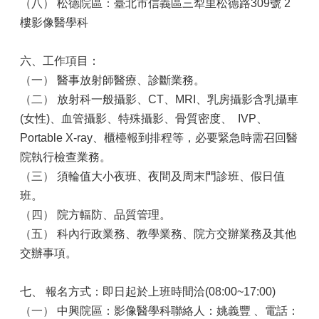
（八）
松德院區：臺北市信義區三犁里松德路309號 2
樓影像醫學科
六、工作項目：
（一）
醫事放射師醫療、診斷業務。
（二）
放射科一般攝影、CT、MRI、乳房攝影含乳攝車
(女性)、血管攝影、特殊攝影、骨質密度、 IVP、
Portable X-ray、櫃檯報到排程等，必要緊急時需召回醫
院執行檢查業務。
（三）
須輪值大小夜班、夜間及周末門診班、假日值
班。
（四）
院方輻防、品質管理。
（五）
科內行政業務、教學業務、院方交辦業務及其他
交辦事項。
七、 報名方式：即日起於上班時間洽(08:00~17:00)
（一）
中興院區：影像醫學科聯絡人：姚義豐 、電話：