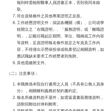
報到時需檢附醫事人員證書正本，否則視同未錄
取。
符合資格條件之其他專業證照正反面。
工作經歷證明文件：採認各機關（構）、公司或學
校開立之「在職證明」、「服務證明」或「離職證
明」，記載任職起訖期間、單位、職稱或工作內容
等資料，足資證明報名條件規定之年資及工作內
容，不得僅出示勞保投保或執業登記相關資料，如
應試職缺未要求工作經歷者則免附。
其他需繳附文件。
（二）注意事項：
本職務係本院自行遴用之人員（不具有公務人員身
分），相關權利義務於契約書約定。
報名所繳資料恕不退件，如需返還書面應徵資料，
請附回郵信封俾利郵寄。
資料逾期、遺漏、提供不實或偽造變造者，視為資