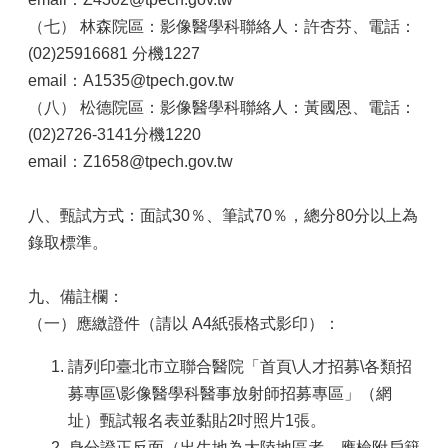
（七）
林森院區：影像醫學科聯絡人：許杏芬、電話：
(02)25916681 分機1227
email：A1535@tpech.gov.tw
（八）
松德院區：影像醫學科聯絡人：黃國恩、電話：
(02)2726-3141分機1220
email：Z1658@tpech.gov.tw
八、甄試方式：面試30％、筆試70％，總分80分以上為
錄取標準。
九、備註欄：
（一）應繳證件（請以 A4紙張格式影印）：
請列印臺北市立聯合醫院「首頁\人才招募\各類招
募專區\影像醫學科醫事放射師招募專區」（網
址）甄試報名表並黏貼2吋照片1張。
身分證正反面（出生地為大陸地區者，應檢附戶籍