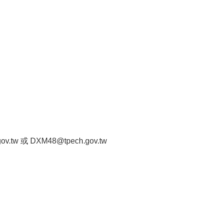
w 或 DXM48@tpech.gov.tw