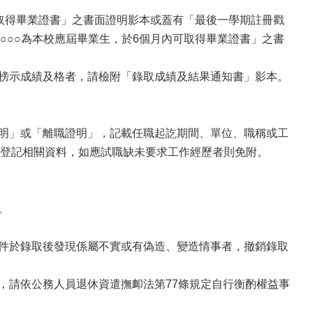
未取得畢業證書」之書面證明影本或蓋有「最後一學期註冊戳
○○○為本校應屆畢業生，於6個月內可取得畢業證書」之書
經榜示成績及格者，請檢附「錄取成績及結果通知書」影本。
證明」或「離職證明」，記載任職起訖期間、單位、職稱或工
登記相關資料，如應試職缺未要求工作經歷者則免附。
。
文件於錄取後發現係屬不實或有偽造、變造情事者，撤銷錄取
，請依公務人員退休資遣撫卹法第77條規定自行衡酌權益事