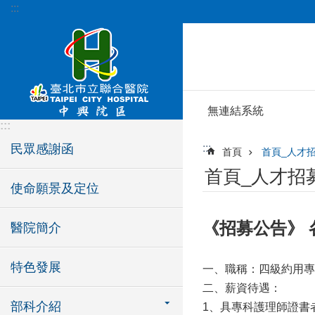
:::
跳到主要內容區塊
無連結系統
:::
民眾感謝函
:::
首頁
首頁_人才
首頁_人才招
使命願景及定位
《招募公告》
醫院簡介
特色發展
一、職稱：四級約用專
二、薪資待遇：
部科介紹
1、具專科護理師證書