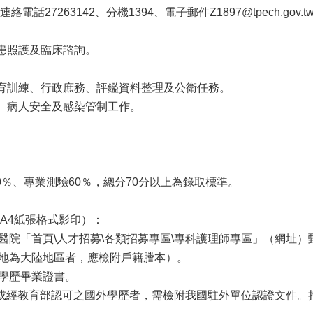
話27263142、分機1394、電子郵件Z1897@tpech.gov.t
病患照護及臨床諮詢。
教育訓練、行政庶務、評鑑資料整理及公衛任務。
測、病人安全及感染管制工作。
。
0％、專業測驗60％，總分70分以上為錄取標準。
A4紙張格式影印）：
合醫院「首頁\人才招募\各類招募專區\專科護理師專區」（網址）
生地為大陸地區者，應檢附戶籍謄本）。
高學歷畢業證書。
或經教育部認可之國外學歷者，需檢附我國駐外單位認證文件。