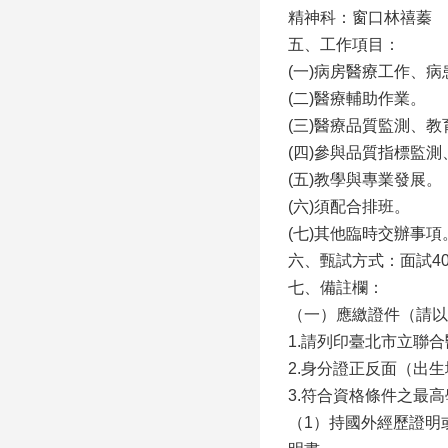
精神科：窗口林禧蓁 連絡電
五、工作項目：
(一)病房醫療工作、
(二)醫療輔助作業。
(三)醫療品質監測、
(四)參與品質指標監
(五)教學與專業發展。
(六)須配合排班。
(七)其他臨時交辦事項
六、甄試方式：面試4
七、備註欄：
（一）應繳證件（請以
1.請列印臺北市立聯
2.身分證正反面（出
3.符合資格條件之最
（1）持國外經歷證明