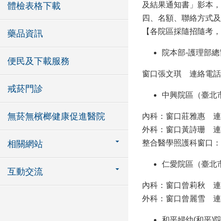
及結果通知書」影本，
體檢表格下載
四、名額、聯絡方式及
【各院區採隨招隨考，
藥品資訊
院本部-護理部總
便民及下載服務
窗口張文琪 連絡電話2555
戒菸門診
中興院區（臺北市
無菸無檳榔健康促進醫院
內科：窗口莊雅惠 連絡電話
外科：窗口黃詩珊 連絡電話
整合醫學照護科窗口：姜冠宇 聯
相關網站
仁愛院區（臺北
互動交流
內科：窗口曾莉秋 連絡電話2
外科：窗口曾麗雪 連絡電話2
和平婦幼(和平)