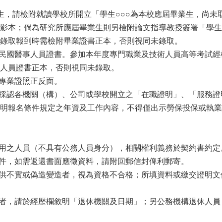
生，請檢附就讀學校所開立「學生○○○為本校應屆畢業生，尚
影本；倘為研究所應屆畢業生則另檢附論文指導教授簽署「學生
錄取報到時需檢附畢業證書正本，否則視同未錄取。
華民國醫事人員證書。參加本年度專門職業及技術人員高等考試
人員證書正本，否則視同未錄取。
他專業證照正反面。
：採認各機關（構）、公司或學校開立之「在職證明」、「服務
明報名條件規定之年資及工作內容，不得僅出示勞保投保或執業
遴用之人員（不具有公務人員身分），相關權利義務於契約書約定
退件，如需返還書面應徵資料，請附回郵信封俾利郵寄。
提供不實或偽造變造者，視為資格不合格；所填資料或繳交證明
員者，請於經歷欄敘明「退休機關及日期」；另公務機構退休人員