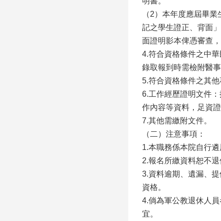
明書。
（2）本年度應屆畢業
記之學生證正、背面」
面證明影本俾憑審查，
4.符合資格條件之中
錄取報到時需檢附醫事
5.符合資格條件之其
6.工作經歷證明文件
作內容等資料，足資證
7.其他需繳附文件。
（二）注意事項：
1.本職務係本院自行
2.報名所繳資料恕不
3.資料逾期、遺漏、
資格。
4.倘為軍公教退休人
宜。