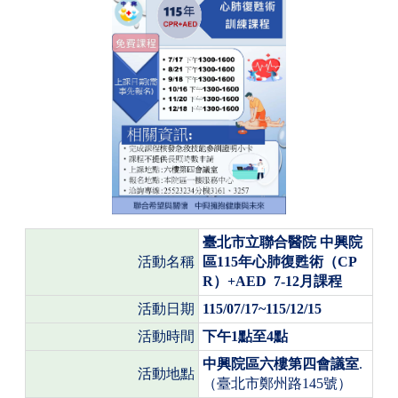
臺北市立聯合醫院
中興院
活動名稱
區
115
年心肺復甦術（
CP
R
）
+AED 7-12
月課程
活動日期
115/07/17~115/12/15
活動時間
下午
1
點至
4
點
中興院區六樓第四會議室
.
活動地點
（臺北市鄭州路
145
號）