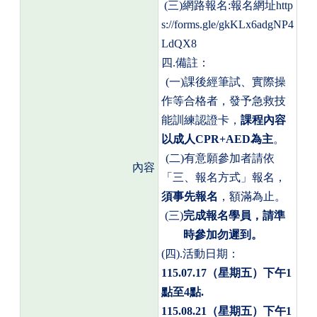
(
三
)
網路報名
:
報名網址
http
s://forms.gle/gkKLx6adgNP4
LdQX8
四
.
備註：
(
一
)
課後經筆試、實際操
作等合格者，發予急救技
能訓練認證卡，
課程內容
以成人
CPR+AED
為主
。
(
二
)
有意願參加者請依
內容
「
三、
報名方式」報名，
須事先報名
，額滿為止。
(
三
)
完成報名學員，請準
時參加勿遲到。
(
四
).
活動日期：
115.07.17
（星期五）下午
1
點至
4
點
.
115.08.21
（星期五）下午
1