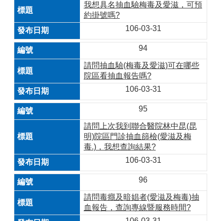
我想具名抽血驗梅毒及愛滋，可預
約掛號嗎?
106-03-31
94
請問抽血驗(梅毒及愛滋)可在哪些
院區看抽血報告嗎?
106-03-31
95
請問上次我到聯合醫院林中昆(昆
明)院區門診抽血篩檢(愛滋及梅
毒.)，我想查詢結果?
106-03-31
96
請問毒癮及暗娼者(愛滋及梅毒)抽
血報告，查詢專線暨服務時間?
106-03-31