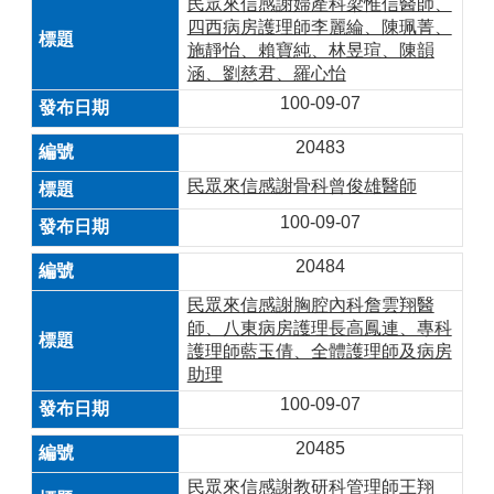
民眾來信感謝婦產科梁惟信醫師、
四西病房護理師李麗綸、陳珮菁、
施靜怡、賴寶純、林昱瑄、陳韻
涵、劉慈君、羅心怡
100-09-07
20483
民眾來信感謝骨科曾俊雄醫師
100-09-07
20484
民眾來信感謝胸腔內科詹雲翔醫
師、八東病房護理長高鳳連、專科
護理師藍玉倩、全體護理師及病房
助理
100-09-07
20485
民眾來信感謝教研科管理師王翔