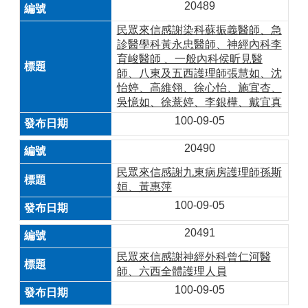
20489
民眾來信感謝染科蘇振義醫師、急
診醫學科黃永忠醫師、神經內科李
育峻醫師 、一般內科侯昕見醫
師、八東及五西護理師張慧如、沈
怡婷、高維翎、徐心怡、施宜杏、
吳憶如、徐薏婷、李銀樺、戴宜真
100-09-05
20490
民眾來信感謝九東病房護理師孫斯
姮、黃惠萍
100-09-05
20491
民眾來信感謝神經外科曾仁河醫
師、六西全體護理人員
100-09-05