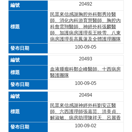
20492
民眾來信感謝胸腔外科鄭秀玲醫
師、消化內科游育慧醫師、胸腔內
科詹雲翔醫師、神經外科張麟醫
師、加護病房護理長王映雪、八東
病房護理長高鳳蓮及全體護理團隊
100-09-05
20493
血液腫瘤科鄭企峰醫師、十西病房
醫護團隊
100-09-05
20494
民眾來信感謝神經外科劉安正醫
師、六西護理師張嘉芸、洪美貞、
解淑敏、病房助理陳祥天、呂麗香
100-09-02