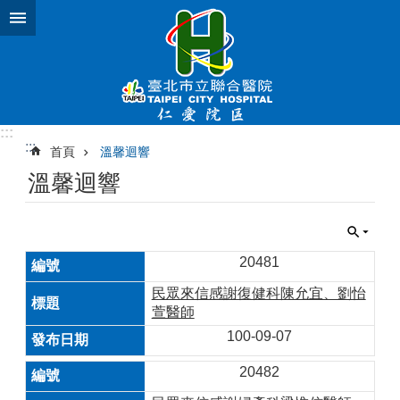
跳到主要內容區塊
:::
:::
首頁
溫馨迴響
溫馨迴響
20481
民眾來信感謝復健科陳允宜、劉怡
萱醫師
100-09-07
20482