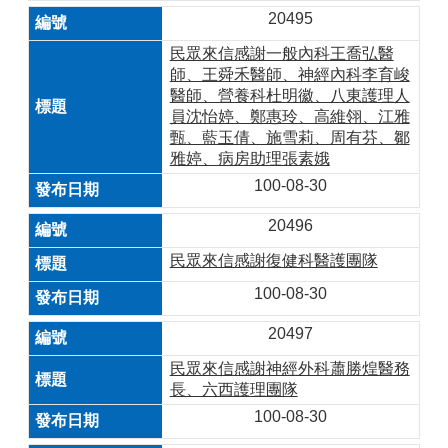
20495
民眾來信感謝一般內科王喬弘醫
師、王舜禾醫師、神經內科李育峻
醫師、營養科杜明徽、八東護理人
員沈怡婷、鄭惠玲、高維翎、江雅
甄、藍玉倩、施雪莉、周有芬、鄒
雅婷、病房助理張素娥
100-08-30
20496
民眾來信感謝復健科醫護團隊
100-08-30
20497
民眾來信感謝神經外科蕭勝煌醫務
長、六西護理團隊
100-08-30