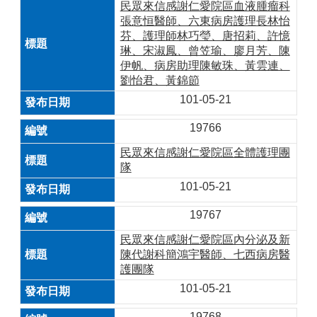
民眾來信感謝仁愛院區血液腫瘤科
張意恒醫師、六東病房護理長林怡
芬、護理師林巧瑩、唐招莉、許憶
琳、宋淑鳳、曾笠瑜、廖月芳、陳
伊帆、病房助理陳敏珠、黃雲連、
劉怡君、黃錦節
101-05-21
19766
民眾來信感謝仁愛院區全體護理團
隊
101-05-21
19767
民眾來信感謝仁愛院區內分泌及新
陳代謝科簡鴻宇醫師、七西病房醫
護團隊
101-05-21
19768