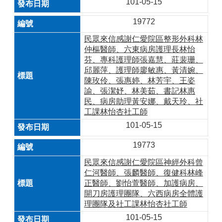
101-05-15
19772
民眾來信感謝仁愛院區整形外科林
仲樞醫師、六東病房護理長林怡
芬、專科護理師張嘉慧、莊裴珊、
邱麗萍、護理師廖敏惠、黃清婉、
陳玫伶、張惠婷、林芳宇、王姿
諭、張潔妤、林美茹、書記林惠
民、病房助理黃安娜、戴天玲、社
工課林怡杏社工師
101-05-15
19773
民眾來信感謝仁愛院區神經外科曾
仁河醫師、張麟醫師、復健科林峰
正醫師、劉怡萱醫師、加護病房、
開刀房護理團隊、六西病房全體護
理團隊及社工課林怡杏社工師
101-05-15