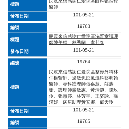
民眾來信感謝仁愛院區眼科張皓程
醫師
101-05-21
19763
民眾來信感謝仁愛院區洗腎室護理
師陳美娟、林秀蘭、虞邦春
101-05-21
19764
民眾來信感謝仁愛院區整形外科林
仲樞醫師、過敏免疫風濕科蔡明翰
醫師、專科護理師張嘉慧、莊裴
珊、護理師廖敏惠、黃清婉、陳玫
伶、張惠婷、林芳宇、王姿諭、張
潔妤、病房助理黃安娜、戴天玲
101-05-21
19765