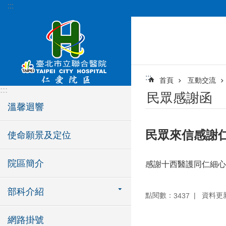
:::
跳到主要內容區塊
:::
首頁
互動交流
:::
民眾感謝函
溫馨迴響
民眾來信感謝
使命願景及定位
院區簡介
感謝十西醫護同仁細心
部科介紹
點閱數：
資料更新：
3437
網路掛號