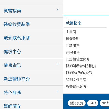
就醫指南
:::
就醫指南
醫療收費基準
主畫面
戒菸戒檳服務
掛號說明
門診服務
健檢中心
住院服務
門診檢驗室簡介
健康資訊
醫師與看診科別簡介
醫師休(代)診資訊
新進醫師簡介
證明文件申請
就醫資訊參考
特色服務
雙語詞彙
FAQ
陳情
醫師簡介