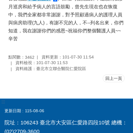
月巡房和給予病人的言語鼓勵，曾先生現在也在恢復
中，我們全家都非常謝謝，對予照顧過病人的護理人員
與病房助理(九人)，有謝不完的人，不--列名出來，你們
知道，我在謝謝你們的感恩~祝福你們整個醫護人員~~
辛苦
點閱數：
資料更新：101-07-30 11:54
3462
資料檢視：101-07-30 11:53
資料維護：臺北市立聯合醫院仁愛院區
回上一頁
:::
更新日期
115-08-06
院址：106243 臺北市大安區仁愛路四段10號 總機：
(02)2709-3600