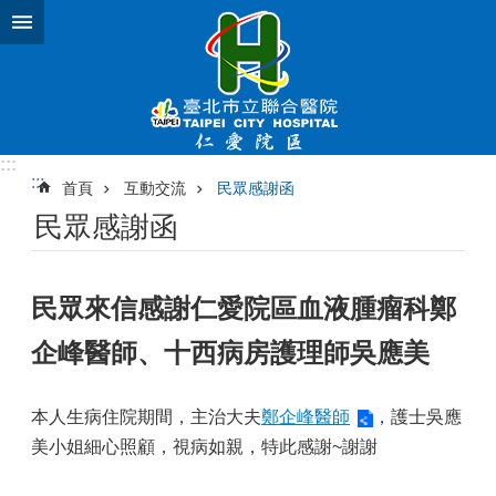
跳到主要內容區塊
:::
:::
首頁
互動交流
民眾感謝函
民眾感謝函
民眾來信感謝仁愛院區血液腫瘤科鄭
企峰醫師、十西病房護理師吳應美
本人生病住院期間，主治大夫
鄭企峰醫師
，護士吳應
美小姐細心照顧，視病如親，特此感謝~謝謝