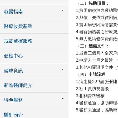
（二）
協助項目
：
1.貧困病患無力繳納
就醫指南
2.無依、失依或貧困
3.貧困病患因病情需
醫療收費基準
4.器官捐贈者之醫療
5.無力繳納健保費而
戒菸戒檳服務
（三）
應備文件
：
1.最近三個月內全家
健檢中心
2.申請人全戶之最近
3.其他相關證明文件
健康資訊
（四）
申請流程
1.病患提出申請(檢附
新進醫師簡介
2.社工員訪視會談
3.相關資料審核
特色服務
4.審核通過，協助辦
5.審核未通過，協助
醫師簡介