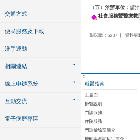
（五）
洽辦單位
：請洽
交通方式
社會服務暨醫療救
便民服務及下載
點閱數：
資料更新：
5237
洗手運動
相關連結
:::
線上申辦系統
就醫指南
主畫面
互動交流
掛號說明
門診服務
電子病歷專區
住院服務
門診檢驗室簡介
醫師與看診科別簡介