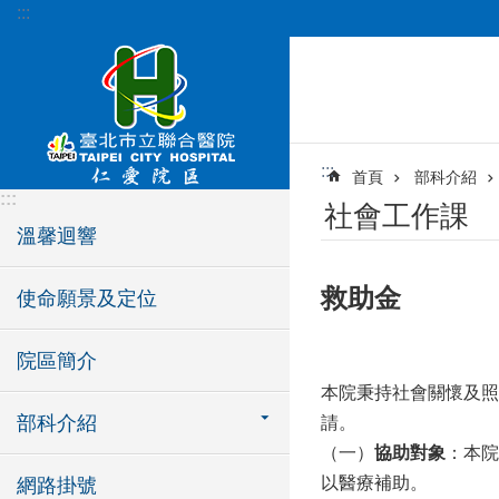
:::
跳到主要內容區塊
:::
首頁
部科介紹
:::
社會工作課
溫馨迴響
救助金
使命願景及定位
院區簡介
本院秉持社會關懷及照
部科介紹
請。
（一）
協助對象
：本院
以醫療補助。
網路掛號