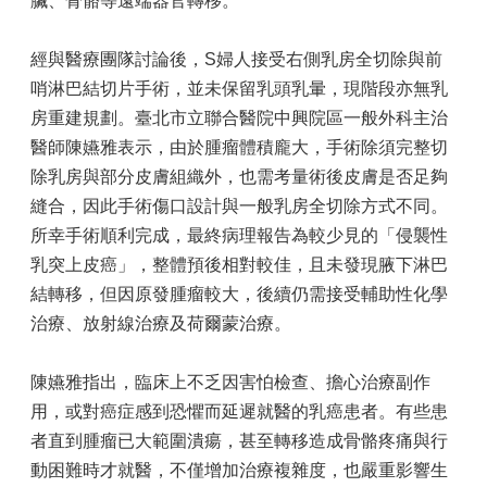
臟、骨骼等遠端器官轉移。
經與醫療團隊討論後，S婦人接受右側乳房全切除與前
哨淋巴結切片手術，並未保留乳頭乳暈，現階段亦無乳
房重建規劃。臺北市立聯合醫院中興院區一般外科主治
醫師陳嬿雅表示，由於腫瘤體積龐大，手術除須完整切
除乳房與部分皮膚組織外，也需考量術後皮膚是否足夠
縫合，因此手術傷口設計與一般乳房全切除方式不同。
所幸手術順利完成，最終病理報告為較少見的「侵襲性
乳突上皮癌」，整體預後相對較佳，且未發現腋下淋巴
結轉移，但因原發腫瘤較大，後續仍需接受輔助性化學
治療、放射線治療及荷爾蒙治療。
陳嬿雅指出，臨床上不乏因害怕檢查、擔心治療副作
用，或對癌症感到恐懼而延遲就醫的乳癌患者。有些患
者直到腫瘤已大範圍潰瘍，甚至轉移造成骨骼疼痛與行
動困難時才就醫，不僅增加治療複雜度，也嚴重影響生