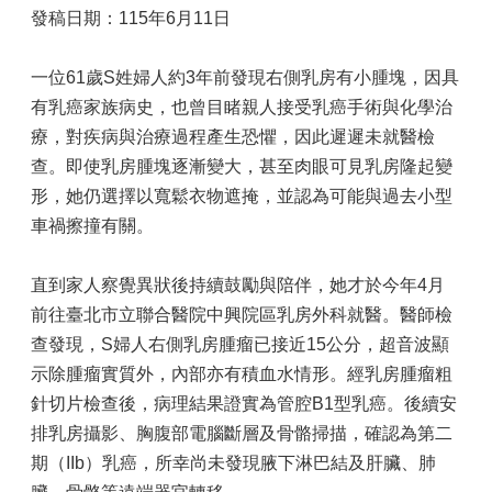
發稿日期：115年6月11日
一位61歲S姓婦人約3年前發現右側乳房有小腫塊，因具
有乳癌家族病史，也曾目睹親人接受乳癌手術與化學治
療，對疾病與治療過程產生恐懼，因此遲遲未就醫檢
查。即使乳房腫塊逐漸變大，甚至肉眼可見乳房隆起變
形，她仍選擇以寬鬆衣物遮掩，並認為可能與過去小型
車禍擦撞有關。
直到家人察覺異狀後持續鼓勵與陪伴，她才於今年4月
前往臺北市立聯合醫院中興院區乳房外科就醫。醫師檢
查發現，S婦人右側乳房腫瘤已接近15公分，超音波顯
示除腫瘤實質外，內部亦有積血水情形。經乳房腫瘤粗
針切片檢查後，病理結果證實為管腔B1型乳癌。後續安
排乳房攝影、胸腹部電腦斷層及骨骼掃描，確認為第二
期（IIb）乳癌，所幸尚未發現腋下淋巴結及肝臟、肺