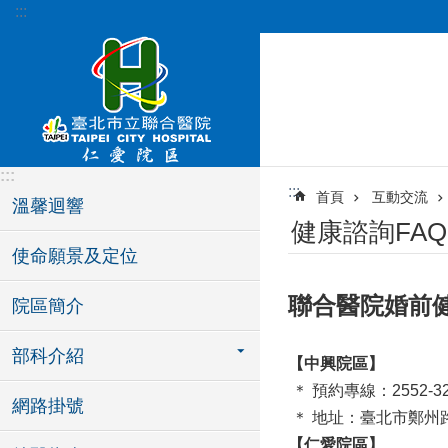
:::
跳到主要內容區塊
:::
:::
首頁
互動交流
溫馨迴響
健康諮詢FAQ
使命願景及定位
聯合醫院婚前
院區簡介
部科介紹
【中興院區】
＊ 預約專線：2552-323
網路掛號
＊ 地址：臺北市鄭州路
【仁愛院區】