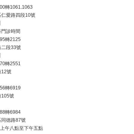
0轉1061.1063
安區仁愛路四段10號
】
科門診時間
95轉2125
二段33號
】
70轉2551
12號
56轉6919
105號
88轉6984
同德路87號
上午八點至下午五點