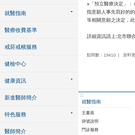
※「預立醫療決定」： (Adva
指意願人事先寫好的的
就醫指南
等相關意願之決定，此
醫療收費基準
詳細資訊請上:北市聯
戒菸戒檳服務
點閱數：
資料更新
19410
健檢中心
健康資訊
:::
新進醫師簡介
就醫指南
主畫面
特色服務
掛號說明
門診服務
醫師簡介