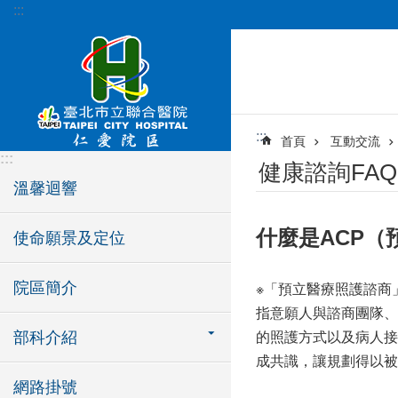
:::
跳到主要內容區塊
:::
首頁
互動交流
:::
健康諮詢FAQ
溫馨迴響
什麼是ACP（
使命願景及定位
院區簡介
※「預立醫療照護諮商」：(Ad
指意願人與諮商團隊、
部科介紹
的照護方式以及病人接
成共識，讓規劃得以被
網路掛號