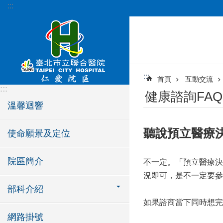
:::
跳到主要內容區塊
:::
首頁
互動交流
:::
健康諮詢FAQ
溫馨迴響
聽說預立醫療
使命願景及定位
院區簡介
不一定。「預立醫療決
況即可，是不一定要參
部科介紹
如果諮商當下同時想完
網路掛號