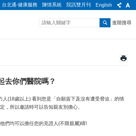
台北通-健康服務
陳情系統
院訊雙月刊
English
進階搜尋
起去你們醫院嗎？
(18歲以上) 看到您是「自願簽下及沒有遭受脅迫」的情
定，所以邀請時可以告知親友別擔心。
們均可以擔任您的見證人(不限親屬)唷!