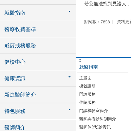
若您無法找到見證人，
就醫指南
點閱數：
資料更新：
7858
醫療收費基準
戒菸戒檳服務
:::
健檢中心
就醫指南
主畫面
健康資訊
掛號說明
門診服務
新進醫師簡介
住院服務
門診檢驗室簡介
特色服務
醫師與看診科別簡介
醫師休(代)診資訊
醫師簡介