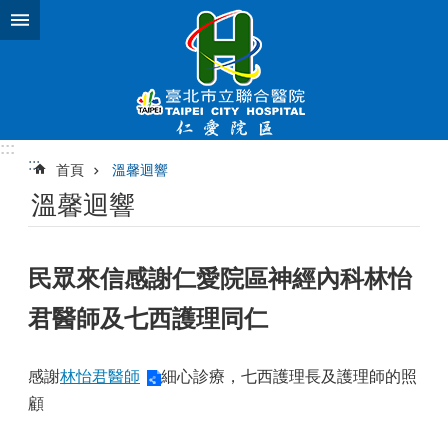
跳到主要內容區塊
:::
:::
首頁
溫馨迴響
溫馨迴響
民眾來信感謝仁愛院區神經內科林怡
君醫師及七西護理同仁
感謝
林怡君醫師
細心診療，七西護理長及護理師的照
顧