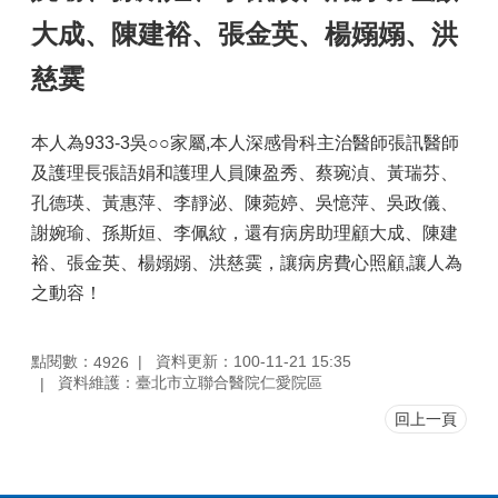
大成、陳建裕、張金英、楊嫋嫋、洪
慈霙
本人為933-3吳○○家屬,本人深感骨科主治醫師張訊醫師
及護理長張語娟和護理人員陳盈秀、蔡琬湞、黃瑞芬、
孔德瑛、黃惠萍、李靜泌、陳菀婷、吳憶萍、吳政儀、
謝婉瑜、孫斯姮、李佩紋，還有病房助理顧大成、陳建
裕、張金英、楊嫋嫋、洪慈霙，讓病房費心照顧,讓人為
之動容！
點閱數：
資料更新：100-11-21 15:35
4926
資料維護：臺北市立聯合醫院仁愛院區
回上一頁