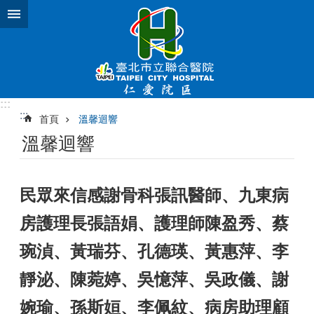
跳到主要內容區塊
:::
:::
首頁
溫馨迴響
溫馨迴響
民眾來信感謝骨科張訊醫師、九東病
房護理長張語娟、護理師陳盈秀、蔡
琬湞、黃瑞芬、孔德瑛、黃惠萍、李
靜泌、陳菀婷、吳憶萍、吳政儀、謝
婉瑜、孫斯姮、李佩紋、病房助理顧