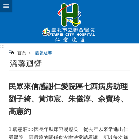
跳到主要內容區塊
:::
:::
首頁
溫馨迴響
溫馨迴響
民眾來信感謝仁愛院區七西病房助理
劉子綺、黃沛宸、朱儀淳、余寶玲、
高憲約
1.病患莊○○因長年臥床容易感染，從去年以來常進出仁
愛醫院，因環境的關係也沒辦法常請看護，所以每次都