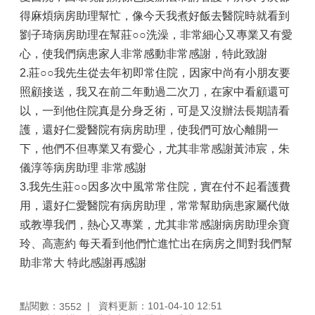
得麻煩病房助理幫忙，像今天我煮好飯去醫院時就看到
劉子琦病房助理在幫莊○○洗澡，非常細心又專業又有愛
心，使我們病患家人非常感動非常感謝，特此致謝
2.莊○○我先生從去年初即常住院，因家中尚有小朋友要
照顧接送，我又在前二年動過二次刀，在家中看顧還可
以，一到他住院真是分身乏術，可是又沒辦法長期請看
護，還好仁愛醫院有病房助理，使我們可放心離開一
下，他們不但專業又有愛心，尤其非常感謝黃沛宸，朱
儀淳等病房助理 非常感謝
3.我先生莊○○因多次中風常常住院，實在付不起看護費
用，還好仁愛醫院有病房助理，常常幫助病患家屬代做
或教導我們，熱心又專業，尤其非常感謝病房助理余寶
玲、高憲約 每天看到他們忙進忙出在病房之間對我們幫
助非常大 特此感謝再感謝
點閱數：
資料更新：101-04-10 12:51
3552