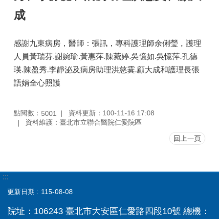
成
感謝九東病房，醫師：張訊，專科護理師余俐瑩，護理
人員黃瑞芬.謝婉瑜.黃惠萍.陳菀婷.吳憶如.吳憶萍.孔德
瑛.陳盈秀.李靜泌及病房助理洪慈霙.顧大成和護理長張
語娟全心照護
點閱數：
資料更新：100-11-16 17:08
5001
資料維護：臺北市立聯合醫院仁愛院區
回上一頁
:::
更新日期
115-08-08
院址：106243 臺北市大安區仁愛路四段10號 總機：