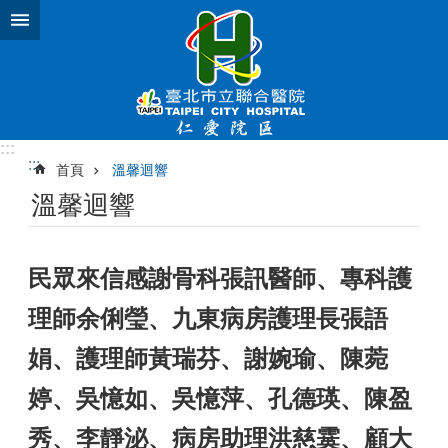
跳到主要內容區塊
:::
:::
首頁
溫馨迴響
溫馨迴響
民眾來信感謝骨科張訊醫師、專科護
理師余俐瑩、九東病房護理長張語
娟、護理師黃瑞芬、謝婉瑜、陳菀
婷、吳憶如、吳憶萍、孔德瑛、陳盈
秀、李靜泌、病房助理洪慈霙、顧大