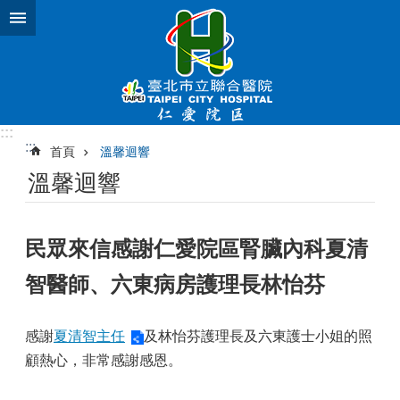
跳到主要內容區塊
:::
:::
首頁
溫馨迴響
溫馨迴響
民眾來信感謝仁愛院區腎臟內科夏清
智醫師、六東病房護理長林怡芬
感謝
夏清智主任
及林怡芬護理長及六東護士小姐的照
顧熱心，非常感謝感恩。