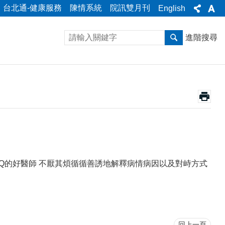
台北通-健康服務
陳情系統
院訊雙月刊
English
進階搜尋
EQ的好醫師 不厭其煩循循善誘地解釋病情病因以及對峙方式
回上一頁