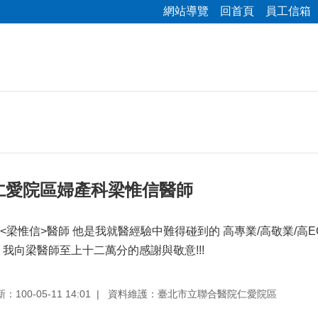
網站導覽
回首頁
員工信箱
仁愛院區婦產科梁惟信醫師
<梁惟信>醫師 他是我就醫經驗中難得碰到的 高專業/高敬業/高
我向梁醫師至上十二萬分的感謝與敬意!!!
100-05-11 14:01
資料維護：臺北市立聯合醫院仁愛院區