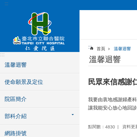
:::
跳到主要內容區塊
:::
首頁
溫馨迴響
:::
溫馨迴響
溫馨迴響
民眾來信感謝
使命願景及定位
院區簡介
我要由衷地感謝婦產科
讓我能安心放心地回診 
部科介紹
點閱數：
資料更新：
4830
網路掛號