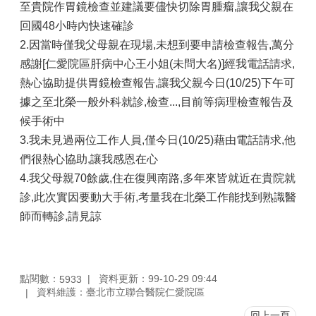
至貴院作胃鏡檢查並建議要儘快切除胃腫瘤,讓我父親在
回國48小時內快速確診
2.因當時僅我父母親在現場,未想到要申請檢查報告,萬分
感謝[仁愛院區肝病中心王小姐(未問大名)]經我電話請求,
熱心協助提供胃鏡檢查報告,讓我父親今日(10/25)下午可
據之至北榮一般外科就診,檢查...,目前等病理檢查報告及
候手術中
3.我未見過兩位工作人員,僅今日(10/25)藉由電話請求,他
們很熱心協助,讓我感恩在心
4.我父母親70餘歲,住在復興南路,多年來皆就近在貴院就
診,此次實因要動大手術,考量我在北榮工作能找到熟識醫
師而轉診,請見諒
點閱數：
資料更新：99-10-29 09:44
5933
資料維護：臺北市立聯合醫院仁愛院區
回上一頁