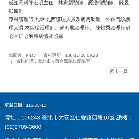
感謝骨科陳宏明主任，林家麟醫師，羅浩儒醫師、 陳昱
彰醫師
專科護理師 九東 九西護理人員及病房助理，外科門診護
理人員:林宛楹護理師、簡湘君護理師、 陳怡秀護理師耐
心且細心解釋病情及照顧
點閱數：
資料更新：100-11-28 09:28
6347
資料維護：臺北市立聯合醫院仁愛院區
回上一頁
:::
更新日期
115-08-10
院址：106243 臺北市大安區仁愛路四段10號 總機：
(02)2709-3600