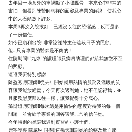
去年因一場意外的車禍斷了小腿脛骨，本來心中非常的
害怕，但看到陳醫師慈祥的面容及專業的解說，使我心
中的大石頭放下許多。
本周3再次入院拔釘，已經沒以往的恐懼感，反而是多
了一份信任。
如今已順利出院!!非常謝謝陳主任這段日子的照顧。
但...只有專業的醫師是不夠的!!
住院期間!!"九東"的護理師及病房助理們都給我無微不至
的照顧。
這邊我要特別感謝
陳盈秀 護理師!!從去年開始就用熱情的服務及溫暖的笑
容讓我能放輕鬆，今天再次遇到她，她不但記得我，並
且服務態度跟以往一樣，讓我覺得十分窩心。
孫斯姮 護理師!!每次總是用愉快的態度對待我的每一個
問題，並會給予專業的回答讓我非常的信任她。
今年特別的是讓我遇到實習的小護士們。
康寧護專 陳威琳 同學!!這幾天謝謝她的給藥及量血壓，