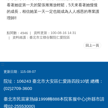
看著她從第一天的緊張漸漸放輕鬆，5天來看著她慢慢
的成長，相信她某一天一定也能成為人人感恩的專業護
理師!!
點閱數：
資料更新：100-08-16 14:31
4946
資料維護：臺北市立聯合醫院仁愛院區
回上一頁
:::
更新日期
115-08-07
院址：106243 臺北市大安區仁愛路四段10號 總機：
(02)2709-3600
臺北市民當家熱線1999轉888本院客服中心(外縣市請
撥02-25553000)