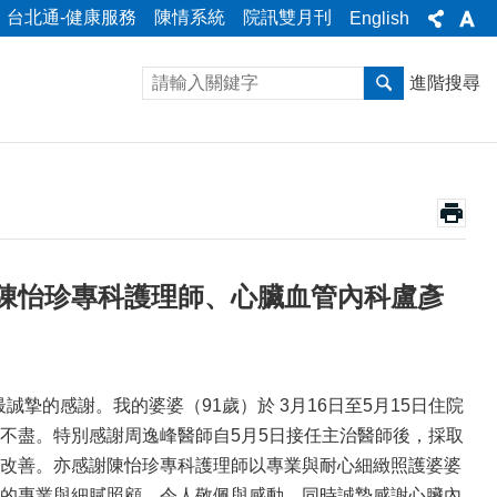
台北通-健康服務
陳情系統
院訊雙月刊
English
進階搜尋
陳怡珍專科護理師、心臟血管內科盧彥
摯的感謝。我的婆婆（91歲）於 3月16日至5月15日住院
不盡。特別感謝周逸峰醫師自5月5日接任主治醫師後，採取
改善。亦感謝陳怡珍專科護理師以專業與耐心細緻照護婆婆
的專業與細膩照顧，令人敬佩與感動。同時誠摯感謝心臟內