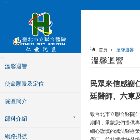
:::
跳到主要內容區塊
:::
首頁
溫馨迴響
:::
溫馨迴響
溫馨迴響
民眾來信感謝
使命願景及定位
廷醫師、六東
院區簡介
致台北市立聯合醫院仁
部科介紹
期間，承蒙您們提供專
細心謹慎的減法醫療策
網路掛號
傷口，並持續做好發燒