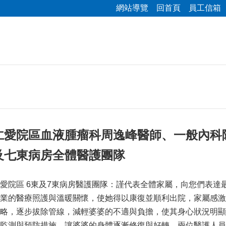
網站導覽
回首頁
員工信箱
仁愛院區血液腫瘤科周逸峰醫師、一般內科
及七東病房全體醫護團隊
愛院區 6東及7東病房醫護團隊：謹代表全體家屬，向您們表達最誠
業的醫療照護與溫暖關懷，使她得以康復並順利出院，家屬感激
略，逐步拔除管線，減輕婆婆的不適與負擔，使其身心狀況明顯
監測與預防措施，讓婆婆的身體逐漸修復與好轉。兩位醫護人員