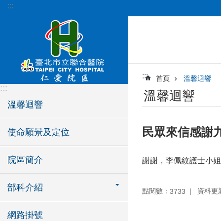
:::
跳到主要內容區塊
:::
首頁
溫馨迴響
:::
溫馨迴響
溫馨迴響
民眾來信感謝
使命願景及定位
院區簡介
謝謝，李佩紋護士小姐
部科介紹
點閱數：
資料更新：
3733
網路掛號