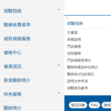
就醫指南
:::
就醫指南
醫療收費基準
主畫面
戒菸戒檳服務
掛號說明
門診服務
健檢中心
住院服務
門診檢驗室簡介
健康資訊
醫師與看診科別簡介
醫師休(代)診資訊
新進醫師簡介
證明文件申請
就醫資訊參考
特色服務
雙語詞彙
FAQ
陳情
醫師簡介