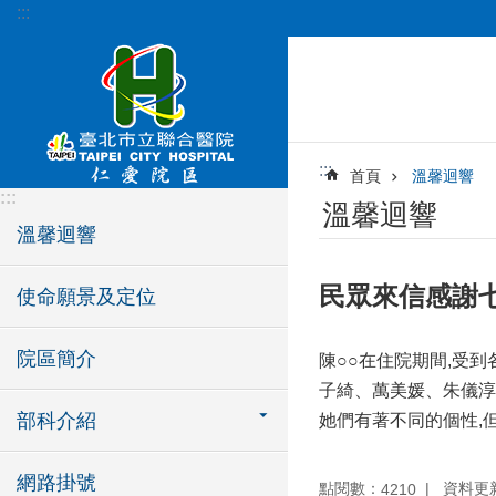
:::
跳到主要內容區塊
:::
首頁
溫馨迴響
:::
溫馨迴響
溫馨迴響
民眾來信感謝
使命願景及定位
院區簡介
陳○○在住院期間,受
子綺、萬美媛、朱儀淳
部科介紹
她們有著不同的個性,
網路掛號
點閱數：
資料更新：
4210