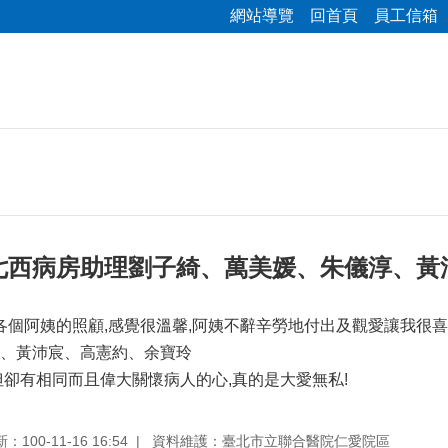
網站導覽
回首頁
員工信箱
七西病房助理劉子綺、萬美媛、朱儀淳、黃
到各個阿姨的照顧,感覺很溫馨,阿姨不辭辛勞地付出及觀愛讓我很
、黃沛宸、高憲約、余寶玲
但卻有相同而且偉大關懷病人的心,真的是大愛無私!
100-11-16 16:54
資料維護：臺北市立聯合醫院仁愛院區