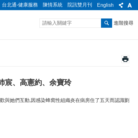
台北通-健康服務
陳情系統
院訊雙月刊
English
進階搜尋
沛宸、高憲約、余寶玲
喜歡與她們互動,因感染蜂窩性組織炎在病房住了五天而認識劉