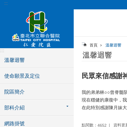
:::
跳到主要內容區塊
:::
首頁
溫馨迴響
:::
溫馨迴響
溫馨迴響
民眾來信感謝
使命願景及定位
院區簡介
我的弟弟林○○曾脊髓
現在穩健的康復中，我
部科介紹
在此特別感謝陳月妹大
網路掛號
點閱數：
資料更新：
4652