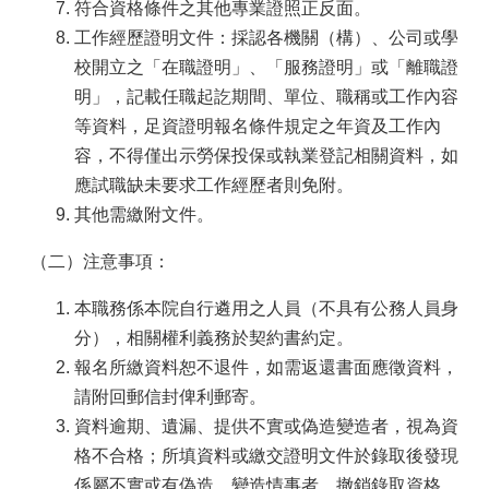
符合資格條件之其他專業證照正反面。
工作經歷證明文件：採認各機關（構）、公司或學
校開立之「在職證明」、「服務證明」或「離職證
明」，記載任職起訖期間、單位、職稱或工作內容
等資料，足資證明報名條件規定之年資及工作內
容，不得僅出示勞保投保或執業登記相關資料，如
應試職缺未要求工作經歷者則免附。
其他需繳附文件。
（二）注意事項：
本職務係本院自行遴用之人員（不具有公務人員身
分），相關權利義務於契約書約定。
報名所繳資料恕不退件，如需返還書面應徵資料，
請附回郵信封俾利郵寄。
資料逾期、遺漏、提供不實或偽造變造者，視為資
格不合格；所填資料或繳交證明文件於錄取後發現
係屬不實或有偽造、變造情事者，撤銷錄取資格。