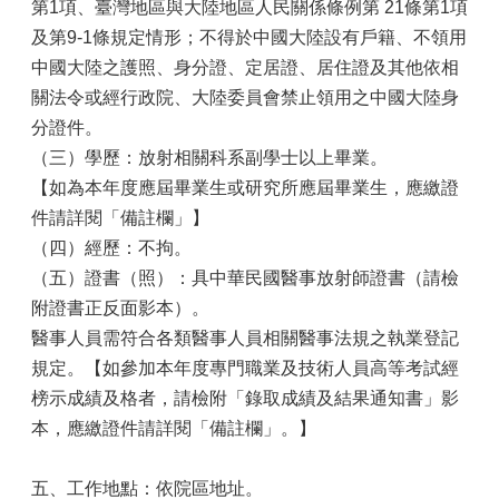
第1項、臺灣地區與大陸地區人民關係條例第 21條第1項
及第9-1條規定情形；不得於中國大陸設有戶籍、不領用
中國大陸之護照、身分證、定居證、居住證及其他依相
關法令或經行政院、大陸委員會禁止領用之中國大陸身
分證件。
（三）學歷：放射相關科系副學士以上畢業。
【如為本年度應屆畢業生或研究所應屆畢業生，應繳證
件請詳閱「備註欄」】
（四）經歷：不拘。
（五）證書（照）：具中華民國醫事放射師證書（請檢
附證書正反面影本）。
醫事人員需符合各類醫事人員相關醫事法規之執業登記
規定。【如參加本年度專門職業及技術人員高等考試經
榜示成績及格者，請檢附「錄取成績及結果通知書」影
本，應繳證件請詳閱「備註欄」。】
五、工作地點：依院區地址。