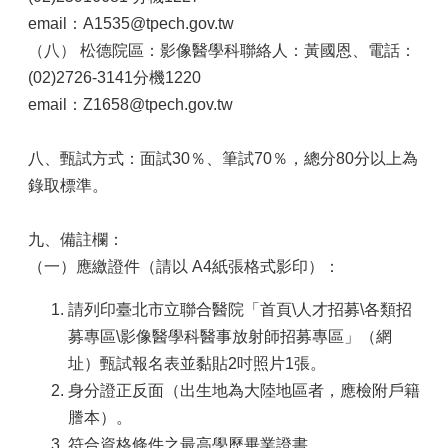
email：A1535@tpech.gov.tw
（八）
松德院區：影像醫學科聯絡人：黃國恩、電話：
(02)2726-3141分機1220
email：Z1658@tpech.gov.tw
八、甄試方式：面試30％、筆試70％，總分80分以上為
錄取標準。
九、備註欄：
（一）應繳證件（請以 A4紙張格式影印）：
請列印臺北市立聯合醫院「首頁\人才招募\各類招
募專區\影像醫學科醫事放射師招募專區」（網
址）甄試報名表並黏貼2吋照片1張。
身分證正反面（出生地為大陸地區者，應檢附戶籍
謄本）。
符合資格條件之最高學歷畢業證書。