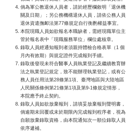
倘為軍公教退休人員者，請於經歷欄敘明「退休機
關及日期」；另公務機構退休人員，請依公務人員
退休資遣撫卹法第77條規定自行衡酌權益事宜。
本院現職人員如欲報名本職缺者，需經現職單位主
管於報名表中「現職服務單位」欄位處核章。
錄取人員經通知報到者須親持體檢合格表單（1 個
月內有效期）與規定證件完成報到手續。
錄取後發現未符合醫事人員執業登記及繼續教育辦
法之執業登記規定，致不能辦理執業登記，或有公
務人員任用法第28條第1項、臺灣地區與大陸地區
人民關係條例第21條第1項及第9-1條規定情形，
本院應予終止契約。
錄取人員如欲放棄報到，請填妥放棄報到聲明書，
倘逾期未回覆或未於期限內完成報到程序者，視為
自願放棄錄取資格，由本院通知次一順位錄取人員
依序遞補。