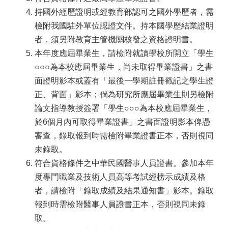
持國外經歷證明或經教育部認可之國外學歷者，需
檢附我國駐外單位認證文件。持本國學歷結業證明
者，須另附教育主管機關核發之資格證明書。
本年度應屆畢業生，請檢附就讀學校所開立「學生
○○○為本校應屆畢業生，尚未取得畢業證書」之書
面證明影本或蓋有「最後一學期註冊戳記之學生證
正、背面」影本；倘為研究所應屆畢業生則另檢附
論文指導教授簽署「學生○○○為本校應屆畢業生，
於6個月內可取得畢業證書」之書面證明影本俾憑
審查，錄取報到時需檢附畢業證書正本，否則視同
未錄取。
符合資格條件之中華民國醫事人員證書。參加本年
度專門職業及技術人員高等考試經榜示成績及格
者，請檢附「錄取成績及結果通知書」影本。錄取
報到時需檢附醫事人員證書正本，否則視同未錄
取。