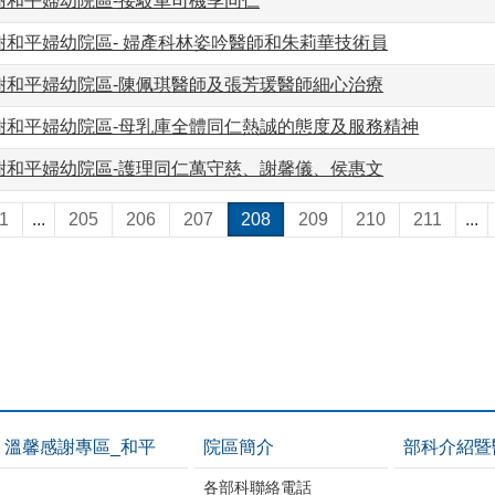
謝和平婦幼院區-接駁車司機季同仁
謝和平婦幼院區- 婦產科林姿吟醫師和朱莉華技術員
謝和平婦幼院區-陳佩琪醫師及張芳瑗醫師細心治療
謝和平婦幼院區-母乳庫全體同仁熱誠的態度及服務精神
謝和平婦幼院區-護理同仁萬守慈、謝馨儀、侯惠文
1
...
205
206
207
208
209
210
211
...
溫馨感謝專區_和平
院區簡介
部科介紹暨
各部科聯絡電話