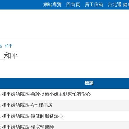
網站導覽
回首頁
員工信箱
台北通-健
區_和平
_和平
標題
謝和平婦幼院區-急診批價小姐主動幫忙有愛心
謝和平婦幼院區-A七樓病房
謝和平婦幼院區-復健師服務熱心
謝和平婦幼院區-楊宗翰醫師