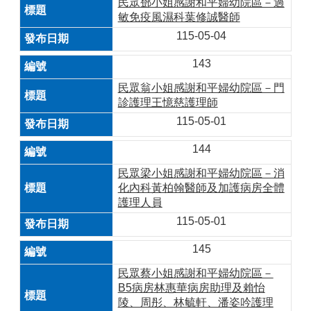
民眾鄧小姐感謝和平婦幼院區－過
敏免疫風濕科葉修誠醫師
115-05-04
143
民眾翁小姐感謝和平婦幼院區－門
診護理王憶慈護理師
115-05-01
144
民眾梁小姐感謝和平婦幼院區－消
化內科黃柏翰醫師及加護病房全體
護理人員
115-05-01
145
民眾蔡小姐感謝和平婦幼院區－
B5病房林惠華病房助理及賴怡
陵、周彤、林毓軒、潘姿吟護理