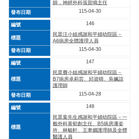
師，神經外科張賀鳴主任
115-04-30
146
民眾汪小姐感謝和平婦幼院區－
A6病房全體護理人員
115-04-30
147
民眾費小姐感謝和平婦幼院區－
B7病房卓莉芸、邱資晴、吳姵誼
護理師
115-04-28
148
民眾葉先生感謝和平婦幼院區－一
般外科黃郁創主任、B5病房潘姿
吟、林毓軒、王聿嫺護理師及全體
醫護人員