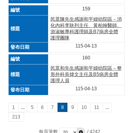
159
民眾陳先生感謝和平婦幼院區－消
化內科李耿列主任、黃柏翰醫師、
游淑敏專科護理師及B7病房全體
護理團隊
115-04-13
160
民眾和先生感謝和平婦幼院區－整
形外科吳煒文主任及B5病房全體
護理人員
115-04-13
1
...
5
6
7
8
9
10
11
...
213
每頁筆數
/
4242