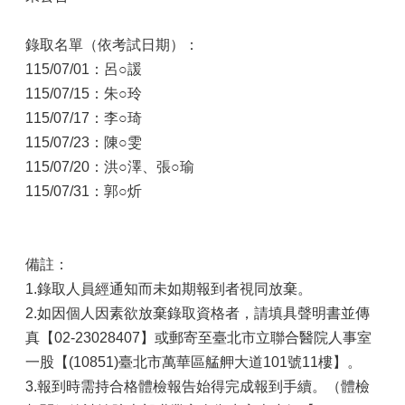
錄取名單（依考試日期）：
115/07/01：呂○諼
115/07/15：朱○玲
115/07/17：李○琦
115/07/23：陳○雯
115/07/20：洪○澤、張
○瑜
115/07/31：郭○炘
備註：
1.錄取人員經通知而未如期報到者視同放棄。
2.如因個人因素欲放棄錄取資格者，請填具聲明書並傳
真【02-23028407】或郵寄至臺北市立聯合醫院人事室
一股【(10851)臺北市萬華區艋舺大道101號11樓】。
3.報到時需持合格體檢報告始得完成報到手續。（體檢