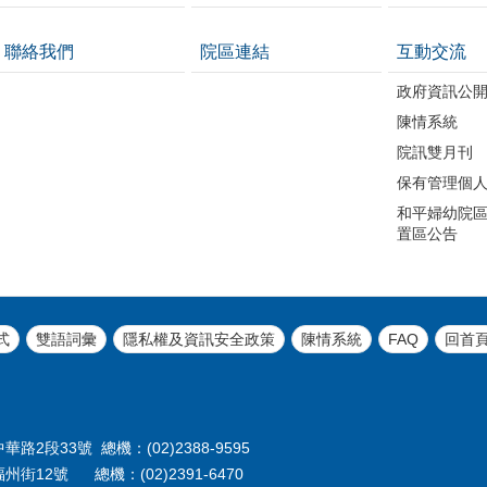
聯絡我們
院區連結
互動交流
政府資訊公
陳情系統
院訊雙月刊
保有管理個
和平婦幼院區
置區公告
式
雙語詞彙
隱私權及資訊安全政策
陳情系統
FAQ
回首
路2段33號 總機：(02)2388-9595
州街12號 總機：(02)2391-6470