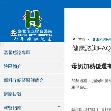
:::
跳到主要內容區塊
:::
首頁
健康諮詢FA
:::
健康諮詢FAQ
溫馨感謝專區
母奶加熱後還
院區簡介
部科介紹暨醫師簡介
加熱過程： 攝氏56
維他命C。
網路掛號
就醫指南
點閱數：
資料更新
34783