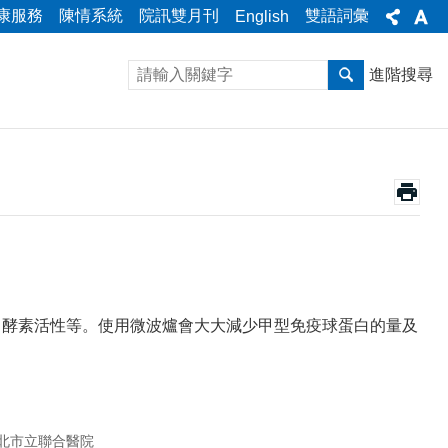
康服務
陳情系統
院訊雙月刊
雙語詞彙
English
進階搜尋
白，酵素活性等。使用微波爐會大大減少甲型免疫球蛋白的量及
北市立聯合醫院