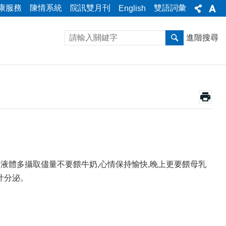
康服務
陳情系統
院訊雙月刊
雙語詞彙
English
進階搜尋
液體多攝取儘量不要餵牛奶,心情保持愉快,晚上更要餵母乳
汁分泌。