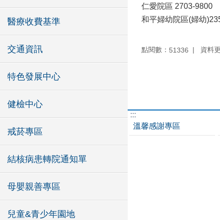
仁愛院區 2703-9800
和平婦幼院區(婦幼)235
醫療收費基準
交通資訊
點閱數：
資料更新
51336
特色發展中心
健檢中心
:::
溫馨感謝專區
戒菸專區
結核病患轉院通知單
母嬰親善專區
兒童&青少年園地