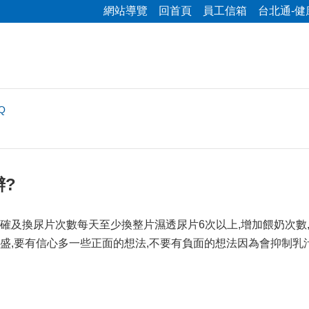
網站導覽
回首頁
員工信箱
台北通-健
Q
辦?
確及換尿片次數每天至少換整片濕透尿片6次以上,增加餵奶次數,
盛,要有信心多一些正面的想法,不要有負面的想法因為會抑制乳