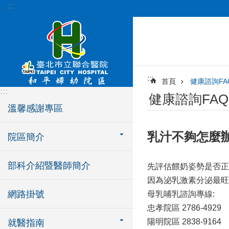
:::
跳到主要內容區塊
:::
首頁
健康諮詢FA
:::
健康諮詢FAQ
溫馨感謝專區
乳汁不夠怎麼
院區簡介
部科介紹暨醫師簡介
先評估餵奶姿勢是否正
因為泌乳激素分泌最旺
網路掛號
母乳哺乳諮詢專線:
忠孝院區 2786-4929
陽明院區 2838-9164
就醫指南