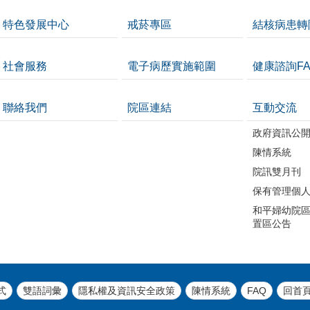
特色發展中心
戒菸專區
結核病患轉
社會服務
電子病歷實施範圍
健康諮詢FA
聯絡我們
院區連結
互動交流
政府資訊公
陳情系統
院訊雙月刊
保有管理個
和平婦幼院區
置區公告
式
雙語詞彙
隱私權及資訊安全政策
陳情系統
FAQ
回首