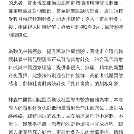
的患者，常出現左側顏面肌肉劇烈抽搐與陣發性刺痛，
嚴重時波及對側臉部，甚至影響說話與進食。過往須接
受數月傳統針刺針灸方能逐步緩解；導入「雷射針灸」
後，疼痛得以即時紓解，療效可維持2至3週，回診頻率
明顯降低。
為強化中醫療效、提升民眾治療體驗，臺北市立聯合醫
院林森中醫昆明院區正式引進雷射針灸，結合現代雷射
科技與中醫經絡理論，提供非侵入、無痛、精準的新型
針灸選擇。此療法特別適合怕針族群、高齡者或體質敏
感者，翻轉社會對傳統針灸「扎針會痛」的刻板印象。
林森中醫昆明院區長期以社區導向醫療服務為本，本次
導入的雷射針灸係以低能量雷射光作用於穴位，達到活
絡經絡、緩解病症的效果，且在治療過程中不穿刺、不
流血、幾無疼痛感，患者能在舒適環境中完成療程。臨
床與相關研究亦顯示，雷射針灸對肌肉骨骼疼痛、情緒